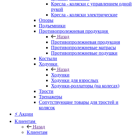
Кресла - коляски с управлением одной
рукой
Кресла - коляски электрические
Опоры
Подъемники
Противопролежневая продукция
Назад
Противопролежневая продукция
Противопролежневые матрасы
Противопролежневые подушки
Костыли
Ходунки
Назад
Ходунки
Ходунки для взрослых
Ходунки-роллаторы (на колесах)
Трости
Тренажеры
Сопутствующие товары для тростей и
колясок
⚡ Акции
Клиентам
Назад
Клиентам