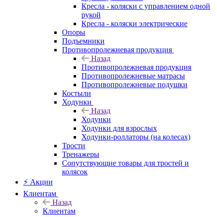
Кресла - коляски с управлением одной
рукой
Кресла - коляски электрические
Опоры
Подъемники
Противопролежневая продукция
Назад
Противопролежневая продукция
Противопролежневые матрасы
Противопролежневые подушки
Костыли
Ходунки
Назад
Ходунки
Ходунки для взрослых
Ходунки-роллаторы (на колесах)
Трости
Тренажеры
Сопутствующие товары для тростей и
колясок
⚡ Акции
Клиентам
Назад
Клиентам