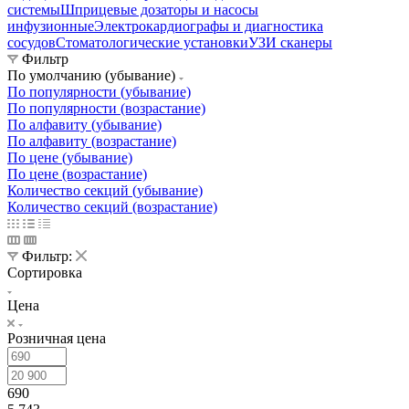
системы
Шприцевые дозаторы и насосы
инфузионные
Электрокардиографы и диагностика
сосудов
Стоматологические установки
УЗИ сканеры
Фильтр
По умолчанию (убывание)
По популярности (убывание)
По популярности (возрастание)
По алфавиту (убывание)
По алфавиту (возрастание)
По цене (убывание)
По цене (возрастание)
Количество секций (убывание)
Количество секций (возрастание)
Фильтр:
Сортировка
Цена
Розничная цена
690