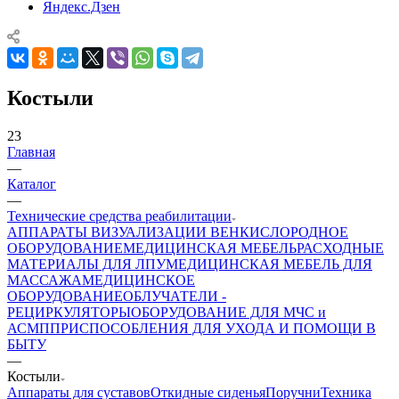
Яндекс.Дзен
Костыли
23
Главная
—
Каталог
—
Технические средства реабилитации
АППАРАТЫ ВИЗУАЛИЗАЦИИ ВЕН
КИСЛОРОДНОЕ
ОБОРУДОВАНИЕ
МЕДИЦИНСКАЯ МЕБЕЛЬ
РАСХОДНЫЕ
МАТЕРИАЛЫ ДЛЯ ЛПУ
МЕДИЦИНСКАЯ МЕБЕЛЬ ДЛЯ
МАССАЖА
МЕДИЦИНСКОЕ
ОБОРУДОВАНИЕ
ОБЛУЧАТЕЛИ -
РЕЦИРКУЛЯТОРЫ
ОБОРУДОВАНИЕ ДЛЯ МЧС и
АСМП
ПРИСПОСОБЛЕНИЯ ДЛЯ УХОДА И ПОМОЩИ В
БЫТУ
—
Костыли
Аппараты для суставов
Откидные сиденья
Поручни
Техника