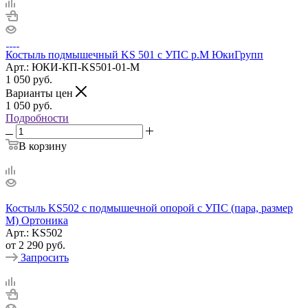
Костыль подмышечный KS 501 с УПС р.М ЮкиГрупп
Арт.: ЮКИ-КП-KS501-01-M
1 050
руб.
Варианты цен
1 050
руб.
Подробности
В корзину
Костыль KS502 с подмышечной опорой c УПС (пара, размер
M) Ортоника
Арт.: KS502
от
2 290 руб.
Запросить