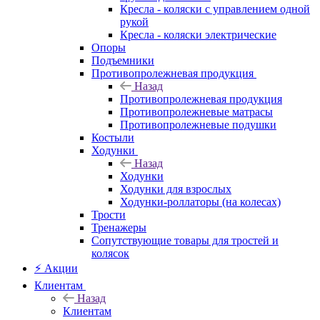
Кресла - коляски с управлением одной
рукой
Кресла - коляски электрические
Опоры
Подъемники
Противопролежневая продукция
Назад
Противопролежневая продукция
Противопролежневые матрасы
Противопролежневые подушки
Костыли
Ходунки
Назад
Ходунки
Ходунки для взрослых
Ходунки-роллаторы (на колесах)
Трости
Тренажеры
Сопутствующие товары для тростей и
колясок
⚡ Акции
Клиентам
Назад
Клиентам