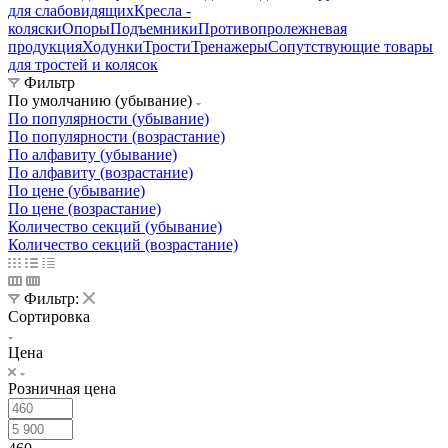
для слабовидящих
Кресла -
коляски
Опоры
Подъемники
Противопролежневая
продукция
Ходунки
Трости
Тренажеры
Сопутствующие товары
для тростей и колясок
Фильтр
По умолчанию (убывание)
По популярности (убывание)
По популярности (возрастание)
По алфавиту (убывание)
По алфавиту (возрастание)
По цене (убывание)
По цене (возрастание)
Количество секций (убывание)
Количество секций (возрастание)
Фильтр:
Сортировка
Цена
Розничная цена