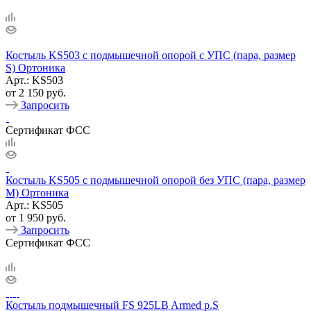
Костыль KS503 с подмышечной опорой c УПС (пара, размер
S) Ортоника
Арт.: KS503
от
2 150 руб.
Запросить
Сертификат ФСС
Костыль KS505 с подмышечной опорой без УПС (пара, размер
M) Ортоника
Арт.: KS505
от
1 950 руб.
Запросить
Сертификат ФСС
Костыль подмышечный FS 925LB Armed р.S