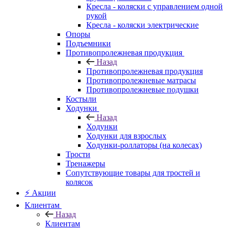
Кресла - коляски с управлением одной
рукой
Кресла - коляски электрические
Опоры
Подъемники
Противопролежневая продукция
Назад
Противопролежневая продукция
Противопролежневые матрасы
Противопролежневые подушки
Костыли
Ходунки
Назад
Ходунки
Ходунки для взрослых
Ходунки-роллаторы (на колесах)
Трости
Тренажеры
Сопутствующие товары для тростей и
колясок
⚡ Акции
Клиентам
Назад
Клиентам