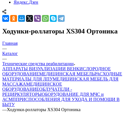
Яндекс.Дзен
Ходунки-роллаторы XS304 Ортоника
Главная
—
Каталог
—
Технические средства реабилитации
АППАРАТЫ ВИЗУАЛИЗАЦИИ ВЕН
КИСЛОРОДНОЕ
ОБОРУДОВАНИЕ
МЕДИЦИНСКАЯ МЕБЕЛЬ
РАСХОДНЫЕ
МАТЕРИАЛЫ ДЛЯ ЛПУ
МЕДИЦИНСКАЯ МЕБЕЛЬ ДЛЯ
МАССАЖА
МЕДИЦИНСКОЕ
ОБОРУДОВАНИЕ
ОБЛУЧАТЕЛИ -
РЕЦИРКУЛЯТОРЫ
ОБОРУДОВАНИЕ ДЛЯ МЧС и
АСМП
ПРИСПОСОБЛЕНИЯ ДЛЯ УХОДА И ПОМОЩИ В
БЫТУ
—
Ходунки-роллаторы XS304 Ортоника