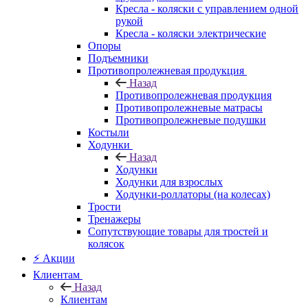
Кресла - коляски с управлением одной
рукой
Кресла - коляски электрические
Опоры
Подъемники
Противопролежневая продукция
Назад
Противопролежневая продукция
Противопролежневые матрасы
Противопролежневые подушки
Костыли
Ходунки
Назад
Ходунки
Ходунки для взрослых
Ходунки-роллаторы (на колесах)
Трости
Тренажеры
Сопутствующие товары для тростей и
колясок
⚡ Акции
Клиентам
Назад
Клиентам