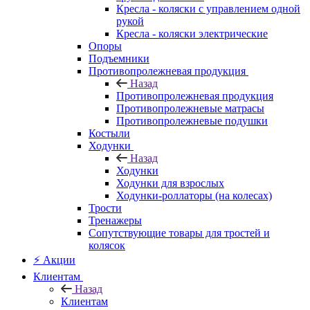
Кресла - коляски с управлением одной
рукой
Кресла - коляски электрические
Опоры
Подъемники
Противопролежневая продукция
Назад
Противопролежневая продукция
Противопролежневые матрасы
Противопролежневые подушки
Костыли
Ходунки
Назад
Ходунки
Ходунки для взрослых
Ходунки-роллаторы (на колесах)
Трости
Тренажеры
Сопутствующие товары для тростей и
колясок
⚡ Акции
Клиентам
Назад
Клиентам